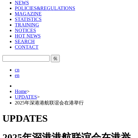
NEWS
POLICIES&REGULATIONS
MAGAZINE
STATISTICS
TRAINING
NOTICES
HOT NEWS
SEARCH
CONTACT
㐾
cn
en
Home
>
UPDATES
>
2025年深港港航联谊会在港举行
UPDATES
2025年深港港航联谊会在港举