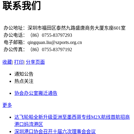
联系我们
办公地址：深圳市福田区泰然九路盛唐商务大厦东座601室
办公电话：（86）0755-83797293
电子邮箱：qingquan.liu@szports.org.cn
办公传真：（86）0755-83797192
收藏
|
打印
|
分享页面
通知公告
热点关注
协会办公室搬迁通告
更多
达飞轮船全新升级亚洲至墨西哥专线M2X航线首航招商
港口妈湾港区
深圳港口协会召开十届六次理事会会议